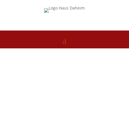
Bergurlaub
Willkommen im
Gästehaus Daheim