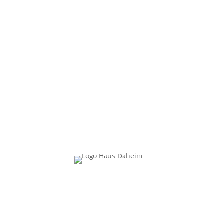
Ihre Familie Strodl vom Gästehaus Daheim
in Mittenwald